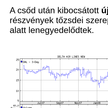
A csőd után kibocsátott
ú
részvények tőzsdei szere
alatt lenegyedelődtek.