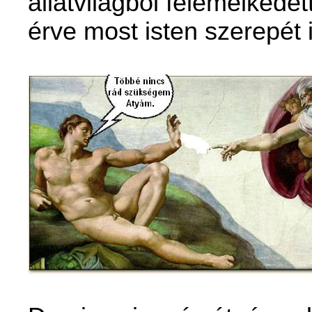
állatvilágból felemelkede
érve most isten szerepét i