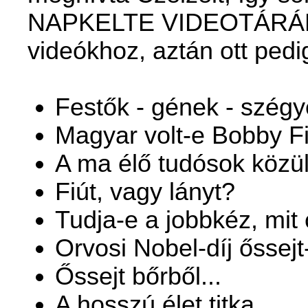
NAPKELTE VIDEOTÁRÁBAN
videókhoz, aztán ott pedi
Festők - gének - szégy
Magyar volt-e Bobby F
A ma élő tudósok közül
Fiút, vagy lányt?
Tudja-e a jobbkéz, mit 
Orvosi Nobel-díj őssejt-
Őssejt bőrből...
A hosszú élet titka...