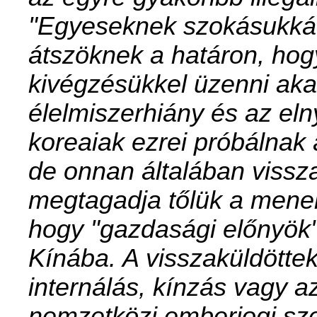
"Egyeseknek szokásukká v
átszöknek a határon, hog
kivégzésükkel üzenni aka
élelmiszerhiány és az el
koreaiak ezrei próbálnak
de onnan általában vissza
megtagadja tőlük a menekü
hogy "gazdasági előnyök
Kínába. A visszaküldötte
internálás, kínzás vagy a
nemzetközi emberjogi sze