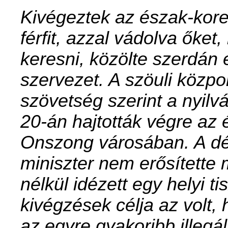
Kivégeztek az észak-kore
férfit, azzal vádolva őke
keresni, közölte szerdán 
szervezet. A szöuli közpo
szövetség szerint a nyil
20-án hajtották végre az
Onszong városában. A dél
miniszter nem erősítette 
nélkül idézett egy helyi ti
kivégzések célja az volt,
az egyre gyakoribb illegál