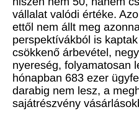
hiszen nem 50, hanem csak
vállalat valódi értéke. A
ettől nem állt meg azonnal
perspektívákból is kapta
csökkenő árbevétel, neg
nyereség, folyamatosan l
hónapban 683 ezer ügyfele
darabig nem lesz, a meghi
sajátrészvény vásárlások