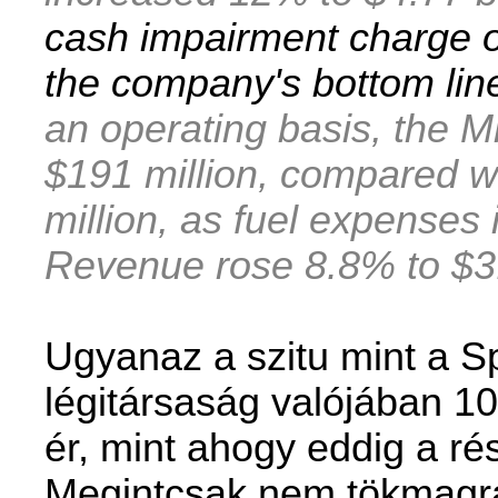
cash impairment charge 
the
company's bottom line 
an operating basis, the 
$191 million, compared wit
million, as fuel expenses
Revenue rose 8.8% to $3.1
Ugyanaz a szitu mint a Sp
légitársaság valójában 10
ér, mint ahogy eddig a ré
Megintcsak nem tökmagra