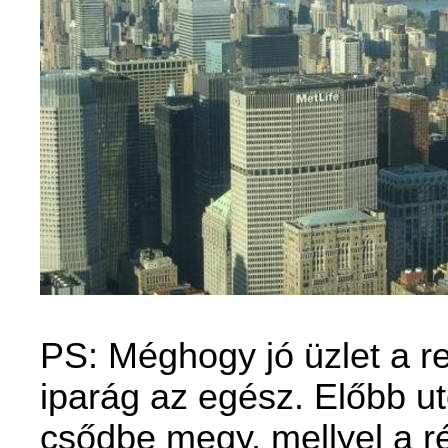
PS: Méghogy jó üzlet a 
iparág az egész. Előbb u
csődbe megy, mellyel a r