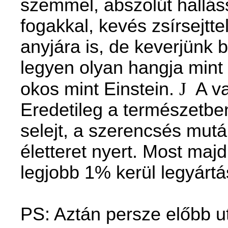
szemmel, abszolút hallá
fogakkal, kevés zsírsejtt
anyjára is, de keverjünk b
legyen olyan hangja min
okos mint Einstein.
J
A v
Eredetileg a természetben
selejt, a szerencsés mutá
életteret nyert. Most maj
legjobb 1% kerül legyártá
PS: Aztán persze előbb u