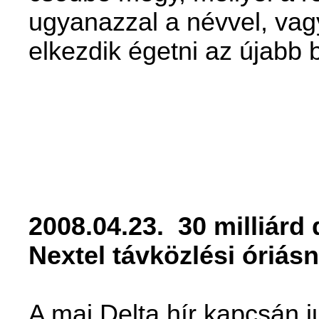
ugyanazzal a névvel, vagy
elkezdik égetni az újabb
2008.04.23.
30 milliárd
Nextel távközlési óriásn
A mai Delta hír kapcsán j