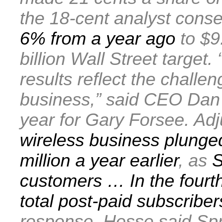
the 18-cent analyst cons
6% from a year ago
to $9.
billion Wall Street target.
results reflect the challe
business,” said CEO Dan 
year for Gary Forsee. Ad
wireless business plunge
million a year earlier
, as
S
customers … In the fourth
total post-paid subscribe
response, Hesse said Sprin