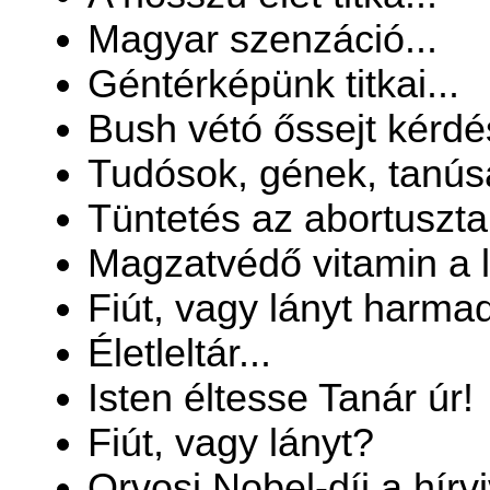
Magyar szenzáció...
Géntérképünk titkai...
Bush vétó őssejt kérdé
Tudósok, gének, tanús
Tüntetés az abortusztab
Magzatvédő vitamin a li
Fiút, vagy lányt harmad
Életleltár...
Isten éltesse Tanár úr!
Fiút, vagy lányt?
Orvosi Nobel-díj a hírv