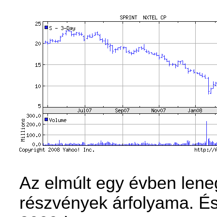
Az elmúlt egy évben lene
r
észvények árfolyama. És 