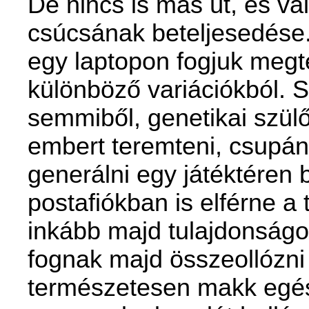
De nincs is más út, és v
csúcsának beteljesedése.
egy laptopon fogjuk megt
különböző variációkból. S
semmiből, genetikai szülő
embert teremteni, csupán 3
generálni egy játéktéren b
postafiókban is elférne a
inkább majd tulajdonság
fognak majd összeollózni a
természetesen makk egés