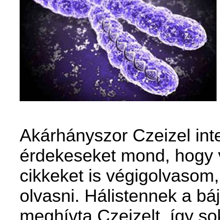
Akárhányszor Czeizel inte
érdekeseket mond, hogy v
cikkeket is végigolvasom,
olvasni. Hálistennek a bá
meghívta Czeizelt, így s