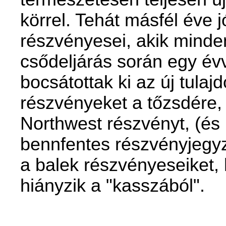
körrel. Tehát másfél éve 
részvényesei, akik minden
csődeljárás során egy évv
bocsátottak ki az új tula
részvényeket a tőzsdére, 
Northwest részvényt, (és 
bennfentes részvényjegyző
a balek részvényeseiket, h
hiányzik a "kasszából".