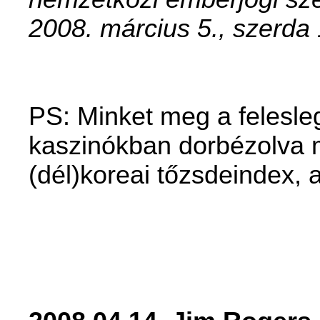
2008. március 5., szerda
PS: Minket meg a felesle
kaszinókban dorbézolva 
(dél)koreai tőzsdeindex,