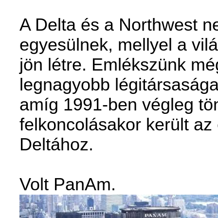
A Delta és a Northwest n
egyesülnek, mellyel a vil
jön létre. Emlékszünk még
legnagyobb légitársaság
amíg 1991-ben végleg t
felkoncolásakor került a
Deltához.
Volt PanAm.