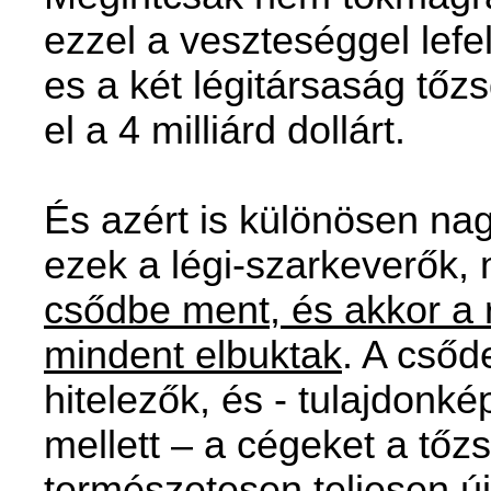
ezzel a veszteséggel lefe
es a két légitársaság tőz
el a 4 milliárd dollárt.
És azért is különösen na
ezek a légi-szarkeverők,
csődbe ment, és akkor a 
mindent elbuktak
. A csőd
hitelezők, és - tulajdon
mellett – a cégeket a tőz
természetesen teljesen új