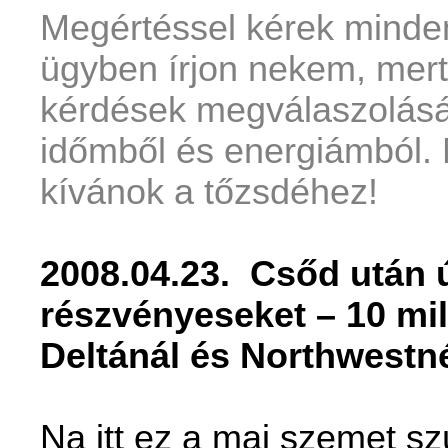
Megértéssel kérek mindenk
ügyben írjon nekem, mert 
kérdések megválaszolásá
időmből és energiámból.
kívánok a tőzsdéhez!
2008.04.23.
Csőd után ú
részvényeseket – 10 mil
Deltánál és Northwestn
Na itt ez a mai szemet sz